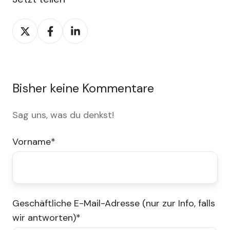
Share
Share
Share
on
on
on
X
Facebook
LinkedIn
Bisher keine Kommentare
Sag uns, was du denkst!
Vorname
*
Geschäftliche E-Mail-Adresse (nur zur Info, falls
wir antworten)
*