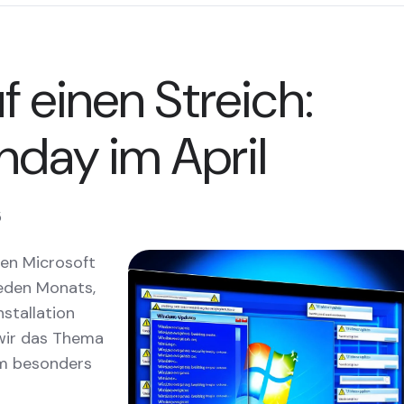
f einen Streich:
hday im April
5
en Microsoft
jeden Monats,
stallation
 wir das Thema
um besonders