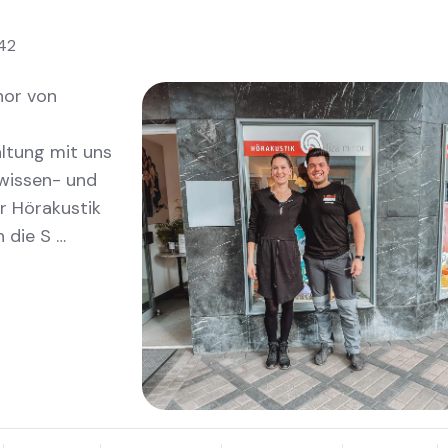
42
nor von
ltung mit uns
wissen- und
r Hörakustik
 die S …