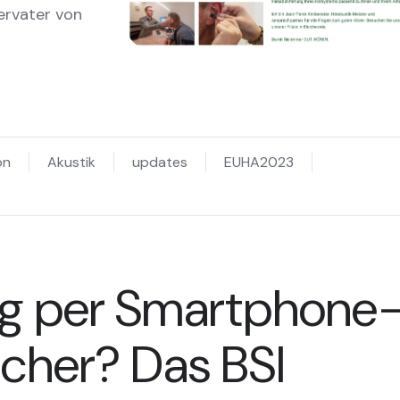
dervater von
on
Akustik
updates
EUHA2023
ng per Smartphone
icher? Das BSI