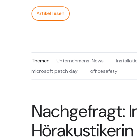
Artikel lesen
Themen:
Unternehmens-News
Installati
microsoft patch day
officesafety
Nachgefragt: 
Hörakustikerin