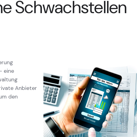
he Schwachstellen
ierung
- eine
waltung
rivate Anbieter
 um den