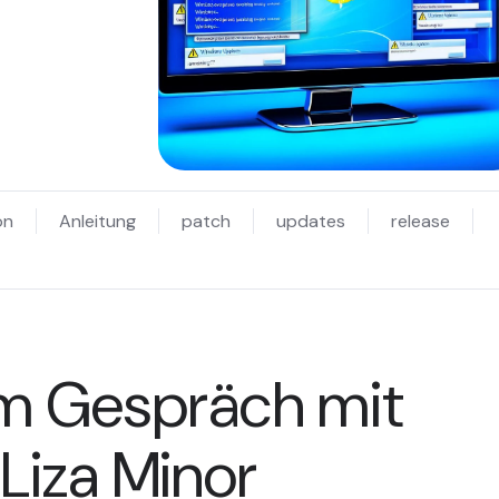
on
Anleitung
patch
updates
release
Im Gespräch mit
 Liza Minor