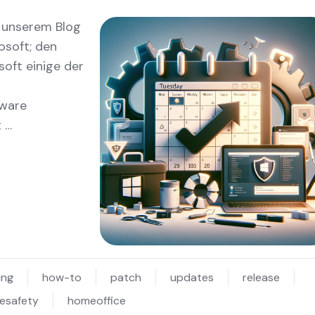
n unserem Blog
osoft; den
oft einige der
tware
 …
ung
how-to
patch
updates
release
cesafety
homeoffice