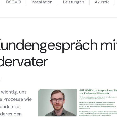
DSGVO
Installation
Leistungen
Akustik
Kundengespräch mi
dervater
1
 wichtig, uns
re Prozesse wie
Kunden zu
nderes den