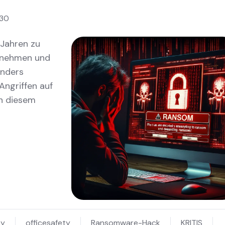
:30
 Jahren zu
ernehmen und
onders
Angriffen auf
n diesem
ty
officesafety
Ransomware-Hack
KRITIS