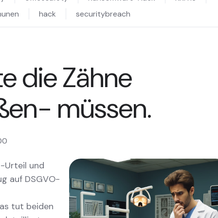
unen
hack
securitybreach
e die Zähne
en- müssen.
00
-Urteil und
zug auf DSGVO-
as tut beiden