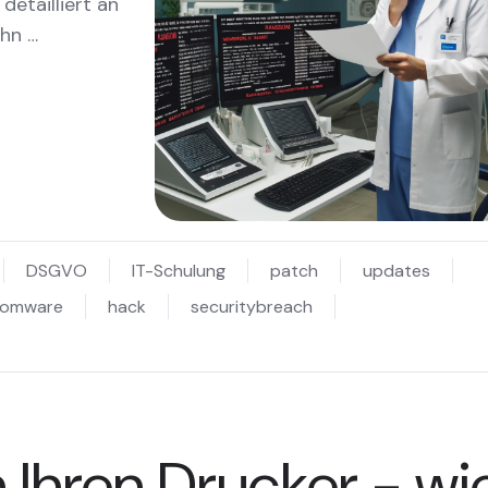
detailliert an
ahn …
DSGVO
IT-Schulung
patch
updates
somware
hack
securitybreach
Ihren Drucker - wi