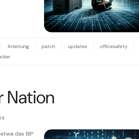
Anleitung
patch
updates
officesafety
ucker
r Nation
24
 etwa das BIP