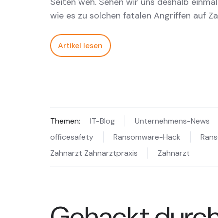
Seiten weh. Sehen wir uns deshalb einmal 
wie es zu solchen fatalen Angriffen auf Z
Artikel lesen
Themen:
IT-Blog
Unternehmens-News
officesafety
Ransomware-Hack
Ran
Zahnarzt Zahnarztpraxis
Zahnarzt
Gehackt durch 