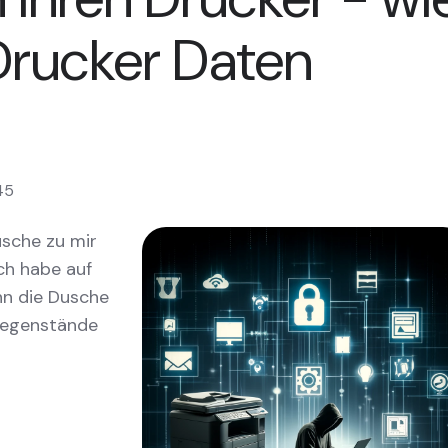
Drucker Daten
45
usche zu mir
och habe auf
enn die Dusche
sgegenstände